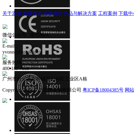
关于宏牌
宏牌资讯
品牌简介
产品与解决方案
工程案例
下载中
微信公众号
微信网站
E-mail：
yvonne@hpaudio.cn
服务热线：
400-189-7938
广州市白云区石井镇滘心兴旺工业区A栋
Copyright 2025 广州宏牌音响有限公司
粤ICP备18004385号
网